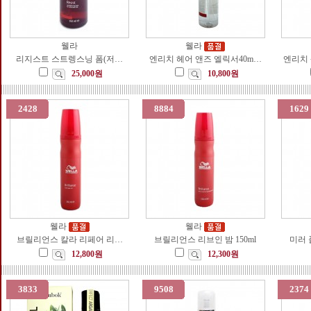
웰라
웰라
리지스트 스트렝스닝 폼(저…
엔리치 헤어 앤즈 엘릭서40m…
엔리치 
25,000원
10,800원
2428
8884
1629
웰라
웰라
브릴리언스 칼라 리페어 리…
브릴리언스 리브인 밤 150ml
미러 
12,800원
12,300원
3833
9508
2374