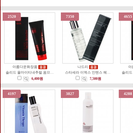
2520
7350
4655
아름다운화장품
나드리
아
솔리드 올마이티내추럴 옴므…
스타세라 이엑스 인텐스 헤…
솔리드
6,400원
7,500원
4197
3827
4288