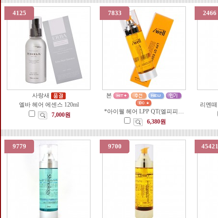
4125
7833
2466
사랑새
본
엘바 헤어 에센스 120ml
리멘떼1
*아이웰 헤어 LPP QT(엘피피…
7,000원
6,380원
9779
9700
4542