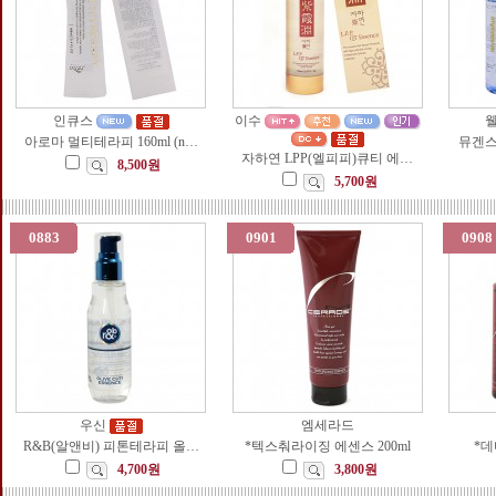
인큐스
이수
아로마 멀티테라피 160ml (n…
뮤겐스
자하연 LPP(엘피피)큐티 에…
8,500원
5,700원
0883
0901
0908
우신
엠세라드
R&B(알앤비) 피톤테라피 올…
*텍스춰라이징 에센스 200ml
*데
4,700원
3,800원