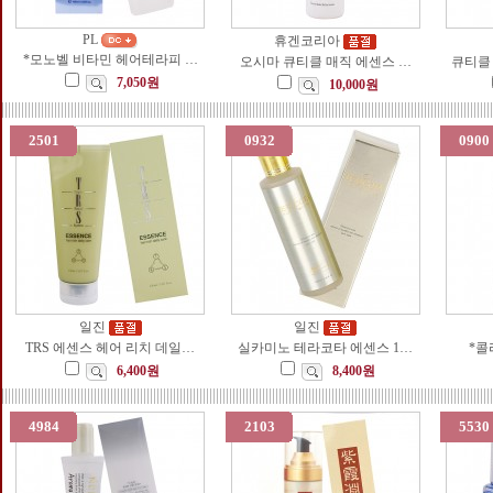
PL
휴겐코리아
*모노벨 비타민 헤어테라피 …
오시마 큐티클 매직 에센스 …
큐티클 
7,050원
10,000원
2501
0932
0900
일진
일진
TRS 에센스 헤어 리치 데일…
실카미노 테라코타 에센스 1…
*콜
6,400원
8,400원
4984
2103
5530