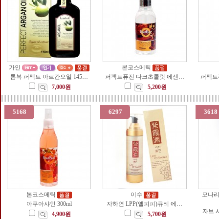
가인
본코스메틱
롬복 퍼펙트 아르간오일 145…
퍼펙트퓨전 다크초콜릿 에센…
퍼펙트퓨
7,000원
5,200원
5168
6297
3618
본코스메틱
이수
모나
아쿠아샤인 300ml
자하연 LPP(엘피피)큐티 에…
자브 
4,900원
5,700원