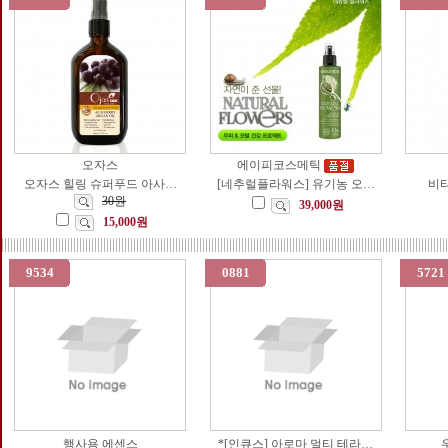
오자스
에이피코스메틱
오자스 힐링 슈퍼푸드 아사…
[네추럴플라워스] 유기농 오…
비타
30원
39,000원
15,000원
9534
0881
5721
행사용 에센스
*[인큐스] 아로마 멀티 테라…