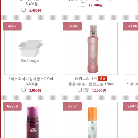
5,400원
19,700원
5,400원
4567
3484
4106
동방코스메틱
*텍스쳐라이징에센스200ml
3,500원
폴톤 피테라 힐링오일 120ml
*에비
3,960원
12,000원
66230
9757
9907