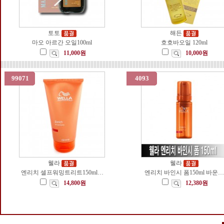
토토
해든
마오 아르간 오일100ml
호호바오일 120ml
11,000원
10,000원
99071
4093
웰라
웰라
엔리치 셀프워밍트리트150ml…
엔리치 바인시 폼150ml 바운…
14,800원
12,380원