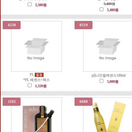
5,400원
3,500원
5,400원
4250
8319
PL
pl]나인컬에센스180ml
*PL 에센스+왁스
5,000원
1,320원
1182
6088