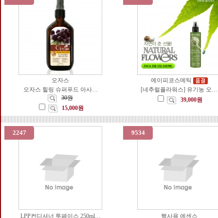
오자스
에이피코스메틱
오자스 힐링 슈퍼푸드 아사…
[네추럴플라워스] 유기농 오…
30원
39,000원
15,000원
2247
9534
LPP컨디셔너 투페이스 250ml…
행사용 에센스