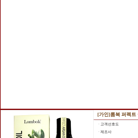
[가인]롬복 퍼펙트 
· 고객선호도
· 제조사