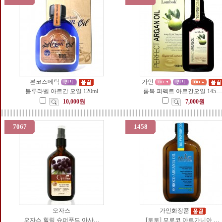
본코스메틱
가인
블루라벨 아르간 오일 120ml
롬복 퍼펙트 아르간오일 145…
10,000원
7,000원
7067
1458
오자스
가인화장품
오자스 힐링 슈퍼푸드 아사…
[토토] 모로코 아르가니아 …