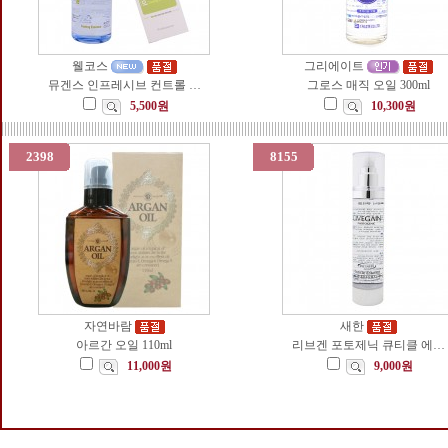
웰코스
그리에이트
뮤겐스 인프레시브 컨트롤 …
그로스 매직 오일 300ml
5,500원
10,300원
2398
8155
자연바람
새한
아르간 오일 110ml
리브겐 포토제닉 큐티클 에…
11,000원
9,000원