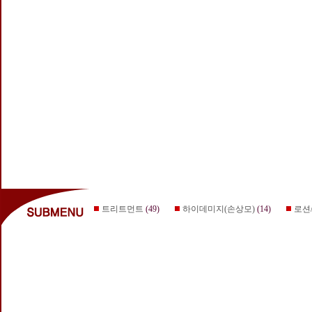
트리트먼트
(49)
하이데미지(손상모)
(14)
로션