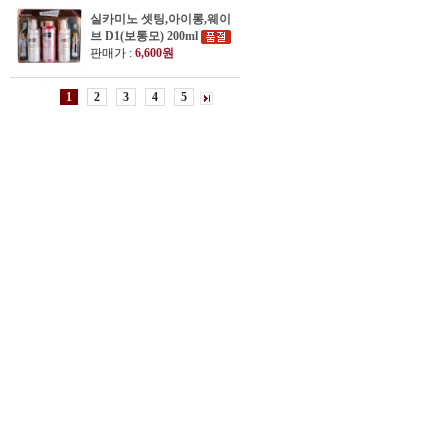
실카미노 셋팅,아이롱,웨이
브 D1(보통모) 200ml
판매가 :
6,600원
1
2
3
4
5
실카미노 셋팅,아이롱,웨이
브 D2(손상모) 200ml
판매가 :
6,600원
리제 해초 파마로션 씨위드
100ml
판매가 :
800원
퍼펙트퓨젼 코엔자임 Q10 리
페어 마일드 펌 100ml(1,2제)
판매가 :
650원
큐 웨이브 로션 1ㆍ2제 각
100ml
판매가 :
1,100원
중화제-브롬산나트륨 100ml