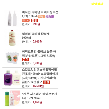
"헤어펌제"
카
비타민 파마넌트 웨이빙로션
1,2제 100ml
판매가 :
690원
웰빙펌/멀티펌 중화제
1000ml
판매가 :
5,000원
퍼펙트퓨전 올리브 볼륨 매
직(손상모용) 1,2제 각500g
판매가 :
5,200원
스컬프잇인텐스엔알펌에멀
전(1제)400ml+뉴트럴라이저
(2제)400ml(구 카니틴라인)-
굵은모or건강모
판매가 :
16,600원
*케론 시스테인 웨이브로션
1제ㆍ2제 90ml
판매가 :
1,860원